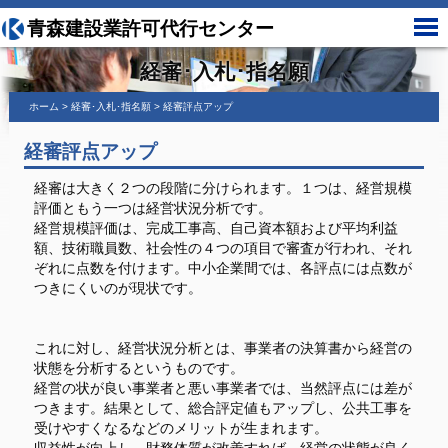
青森建設業許可代行センター
経審･入札･指名願
ホーム
>
経審･入札･指名願
>
経審評点アップ
経審評点アップ
経審は大きく２つの段階に分けられます。１つは、経営規模
評価ともう一つは経営状況分析です。
経営規模評価は、完成工事高、自己資本額および平均利益
額、技術職員数、社会性の４つの項目で審査が行われ、それ
ぞれに点数を付けます。中小企業間では、各評点には点数が
つきにくいのが現状です。
これに対し、経営状況分析とは、事業者の決算書から経営の
状態を分析するというものです。
経営の状が良い事業者と悪い事業者では、当然評点には差が
つきます。結果として、総合評定値もアップし、公共工事を
受けやすくなるなどのメリットが生まれます。