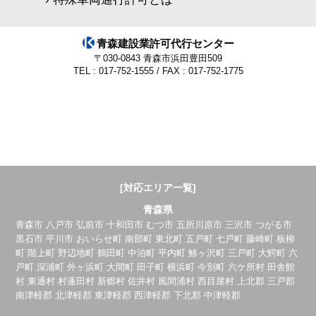
青森建設業許可代行センター
〒030-0843 青森市浜田豊田509
TEL : 017-752-1555 / FAX : 017-752-1775
[対応エリア一覧]
青森県
青森市 八戸市 弘前市 十和田市 むつ市 五所川原市 三沢市 つがる市
黒石市 平川市 おいらせ町 南部町 東北町 五戸町 七戸町 藤崎町 板柳
町 階上町 野辺地町 鶴田町 中泊町 平内町 鯵ヶ沢町 三戸町 大鰐町 六
戸町 深浦町 外ヶ浜町 大間町 田子町 横浜町 今別町 六ケ所村 田舎館
村 東通村 村蓬田村 新郷村 佐井村 風間浦村 西目屋村 上北郡 三戸郡
南津軽郡 北津軽郡 東津軽郡 西津軽郡 下北郡 中津軽郡